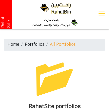
R
a
a
t
S
i
t
راحت سایت:
h
e
دپارتمان برنامه نویسی راحت‌بین
Home
Portfolios
All Portfolios
RahatSite portfolios