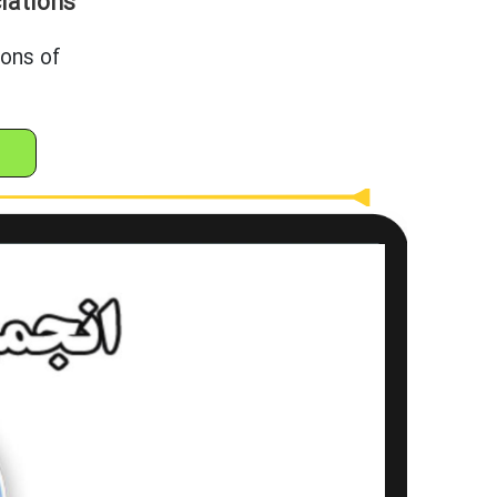
iations
ions of