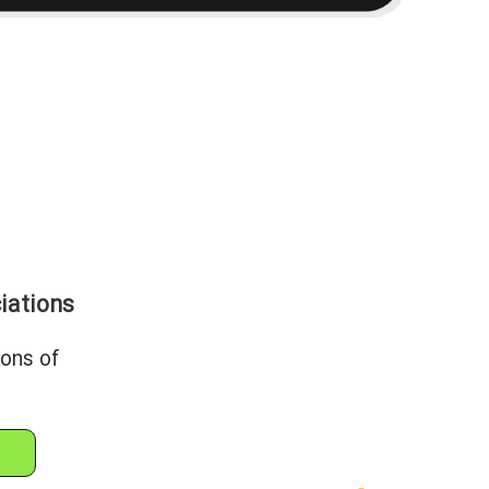
iations
ions of